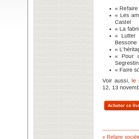
« Refaire
« Les amb
Castel
« La fabr
« Lutter 
Bessone
« L’hérit
« Pour u
Segresti
« Faire s
Voir aussi,
le
12, 13 novemb
« Refaire sociét