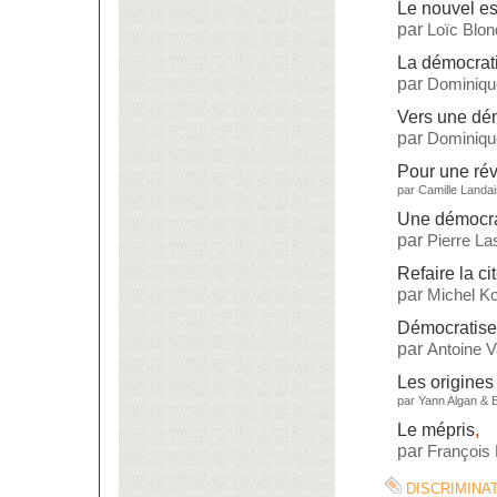
Le nouvel es
par
Loïc Blon
La démocrati
par
Dominiqu
Vers une dé
par
Dominiqu
Pour une rév
par
Camille Landai
Une démocrat
par
Pierre L
Refaire la ci
par
Michel Ko
Démocratise
par
Antoine 
Les origines
par
Yann Algan
&
Le mépris
,
par
François
discrimina