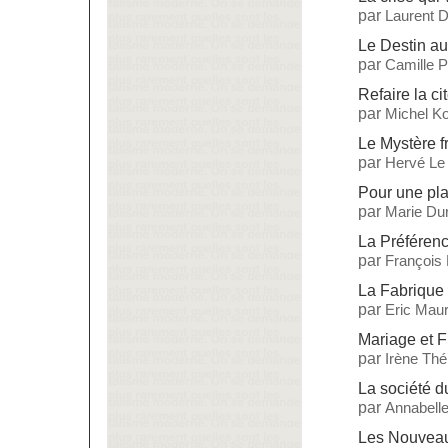
par
Laurent 
Le Destin a
par
Camille 
Refaire la ci
par
Michel Ko
Le Mystère f
par
Hervé Le
Pour une pla
par
Marie Dur
La Préférenc
par
François
La Fabrique
par
Eric Maur
Mariage et Fi
par
Irène Thé
La société 
par
Annabelle
Les Nouveau