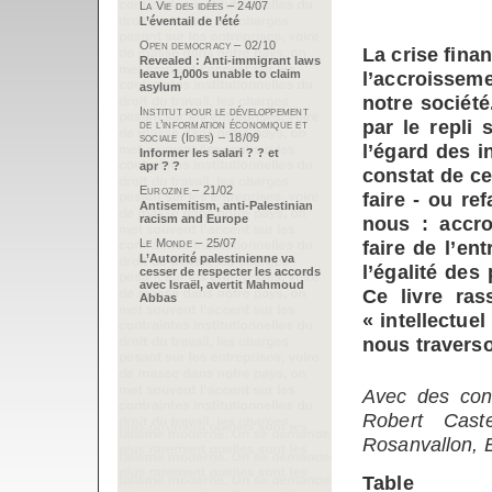
La Vie des idées – 24/07
L’éventail de l’été
Open democracy – 02/10
La crise finan
Revealed : Anti-immigrant laws
leave 1,000s unable to claim
l’accroisseme
asylum
notre société
Institut pour le développement
par le repli
de l’information économique et
sociale (Idies) – 18/09
l’égard des i
Informer les salari ? ? et
apr ? ?
constat de c
Eurozine – 21/02
faire - ou re
Antisemitism, anti-Palestinian
racism and Europe
nous : accroî
Le Monde – 25/07
faire de l’en
L’Autorité palestinienne va
l’égalité des
cesser de respecter les accords
avec Israël, avertit Mahmoud
Ce livre ras
Abbas
« intellectuel
nous travers
Avec des cont
Robert Cast
Rosanvallon, B
Table