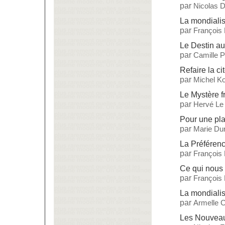
par
Nicolas 
La mondialisa
par
François
Le Destin a
par
Camille 
Refaire la ci
par
Michel Ko
Le Mystère f
par
Hervé Le
Pour une pla
par
Marie Dur
La Préférenc
par
François
Ce qui nous 
par
François
La mondialis
par
Armelle C
Les Nouveau