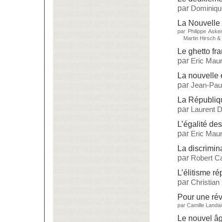
par
Dominiq
La Nouvelle 
par
Philippe Aske
Martin Hirsch
&
Le ghetto fr
par
Eric Maur
La nouvelle 
par
Jean-Paul
La République
par
Laurent 
L’égalité de
par
Eric Maur
La discrimin
par
Robert Ca
L’élitisme ré
par
Christian
Pour une rév
par
Camille Landai
Le nouvel âg