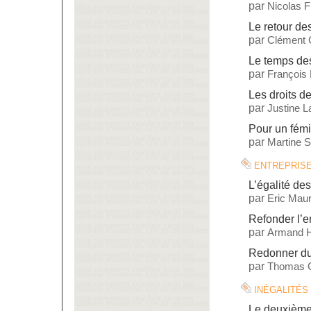
par
Nicolas 
Le retour d
par
Clément 
Le temps des
par
François
Les droits de
par
Justine L
Pour un fémi
par
Martine St
entrepris
L’égalité de
par
Eric Maur
Refonder l’e
par
Armand H
Redonner du 
par
Thomas C
inégalités
Le deuxième