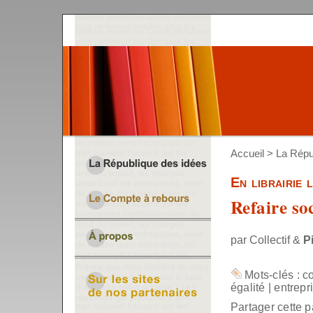
Accueil
>
La Répu
En librairie
Refaire so
par Collectif &
P
Mots-clés :
c
égalité
|
entrepr
Partager cette p