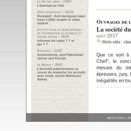
La Vie des idées – 24/07
L’éventail de l’été
Open democracy – 02/10
Revealed : Anti-immigrant laws
Ouvrages de l
leave 1,000s unable to claim
asylum
La société 
Institut pour le développement
de l’information économique et
août 2017
sociale (Idies) – 18/09
Informer les salari ? ? et
Mots-clés :
cla
apr ? ?
Eurozine – 21/02
Que ce soit à 
Antisemitism, anti-Palestinian
racism and Europe
Chef", le conc
Le Monde – 25/07
mesure du mé
L’Autorité palestinienne va
cesser de respecter les accords
épreuves, jury, 
avec Israël, avertit Mahmoud
Abbas
inégalités en t
MENTIONS LÉ