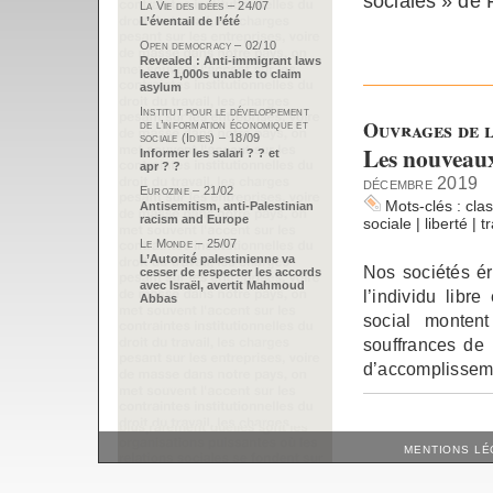
sociales » de 
La Vie des idées – 24/07
L’éventail de l’été
Open democracy – 02/10
Revealed : Anti-immigrant laws
leave 1,000s unable to claim
asylum
Institut pour le développement
Ouvrages de l
de l’information économique et
sociale (Idies) – 18/09
Les nouveaux
Informer les salari ? ? et
apr ? ?
décembre 2019
Eurozine – 21/02
Mots-clés :
cla
Antisemitism, anti-Palestinian
racism and Europe
sociale
|
liberté
|
t
Le Monde – 25/07
L’Autorité palestinienne va
Nos sociétés éri
cesser de respecter les accords
avec Israël, avertit Mahmoud
l’individu libr
Abbas
social montent
souffrances de 
d’accomplissem
MENTIONS LÉ