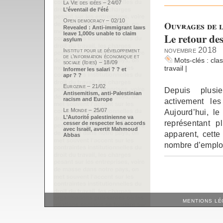
La Vie des idées – 24/07
L’éventail de l’été
Open democracy – 02/10
Ouvrages de l
Revealed : Anti-immigrant laws
leave 1,000s unable to claim
Le retour de
asylum
novembre 2018
Institut pour le développement
de l’information économique et
Mots-clés :
cla
sociale (Idies) – 18/09
travail
|
Informer les salari ? ? et
apr ? ?
Eurozine – 21/02
Depuis plusie
Antisemitism, anti-Palestinian
racism and Europe
activement le
Le Monde – 25/07
Aujourd’hui, le
L’Autorité palestinienne va
représentant 
cesser de respecter les accords
avec Israël, avertit Mahmoud
apparent, cette 
Abbas
nombre d’emploi
MENTIONS LÉ