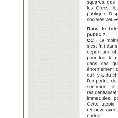
squares, des l
les Grecs, le
publique, l’es
sociales peuve
Dans le loti
public ?
CC
- Le moins
s’est fait da
départ une uto
pour tout le m
dans ces qua
énormément d’
qu’il y a du c
l’emporte, de
sentiment d’
résidentiali
immeubles, po
Cette utopie
retrouve avec
endroit.