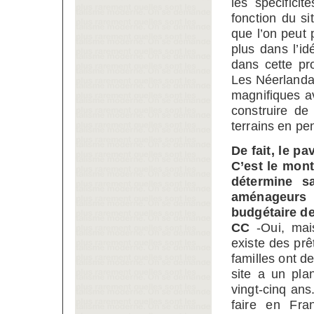
les spécifici
fonction du si
que l’on peut 
plus dans l’i
dans cette pr
Les Néerlandai
magnifiques av
construire de
terrains en pen
De fait, le p
C’est le mont
détermine sa
aménageurs n
budgétaire de
CC
-Oui, mais
existe des prê
familles ont d
site a un pla
vingt-cinq ans
faire en Fra