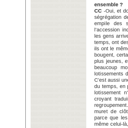
ensemble ?
CC
-Oui, et d
ségrégation d
empile des s
l’accession in
les gens arri
temps, ont de
ils ont le mê
bougent, cert
plus jeunes, 
beaucoup moi
lotissements d
C’est aussi un
du temps, en 
lotissement n
croyant tradu
regroupement.
muret de clô
parce que les
même celui-là,