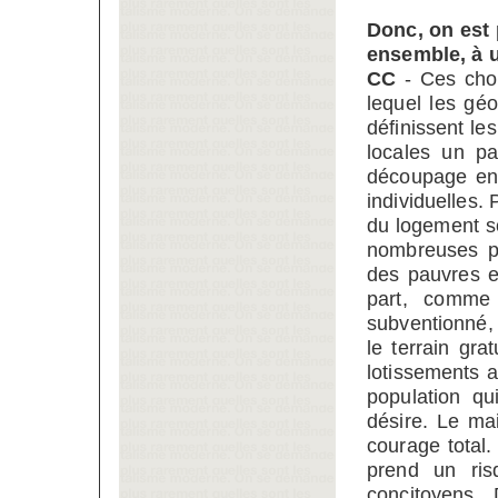
Donc, on est 
ensemble, à u
CC
- Ces choi
lequel les gé
définissent les
locales un pa
découpage en 
individuelles. 
du logement so
nombreuses po
des pauvres et
part, comme
subventionné,
le terrain gr
lotissements a
population qu
désire. Le ma
courage total.
prend un risq
concitoyens. 