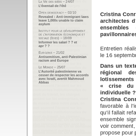
La Vie des idées – 24/07
L’éventail de l’été
Open democracy – 02/10
Cristina Conr
Revealed : Anti-immigrant laws
architectes d
leave 1,000s unable to claim
asylum
ensembles c
Institut pour le développement
pavillonnaire
de l’information économique et
sociale (Idies) – 18/09
Informer les salari ? ? et
apr ? ?
Entretien réa
Eurozine – 21/02
le 16 septemb
Antisemitism, anti-Palestinian
racism and Europe
Dans un texte
Le Monde – 25/07
régional de
L’Autorité palestinienne va
cesser de respecter les accords
lotissements 
avec Israël, avertit Mahmoud
Abbas
« crise du
individuelle ?
Cristina Con
favorable à l
qu’il fallait r
ensemble sign
voir comment, 
propose pour p