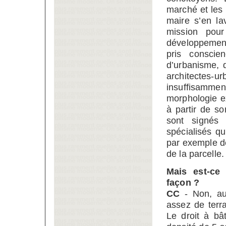
marché et les 
maire s’en la
mission pour
développemen
pris conscie
d’urbanisme, 
architectes-ur
insuffisamme
morphologie ex
à partir de s
sont signés
spécialisés qu
par exemple des
de la parcelle.
Mais est-ce
façon ?
CC
- Non, au 
assez de terra
Le droit à bât