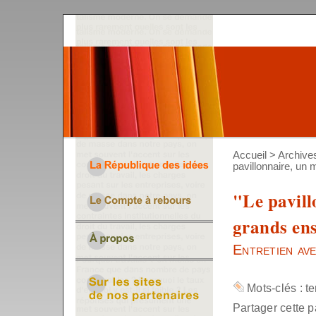
Accueil
>
Archive
pavillonnaire, u
"Le pavil
grands en
Entretien av
Mots-clés :
te
Partager cette p