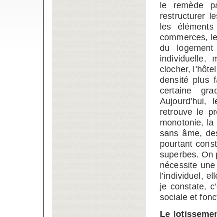
le remède pa
restructurer 
les éléments 
commerces, le
du logement
individuelle,
clocher, l’hôte
densité plus 
certaine gra
Aujourd’hui, 
retrouve le p
monotonie, la 
sans âme, des
pourtant const
superbes. On pe
nécessite une 
l’individuel,
je constate, c
sociale et fon
Le lotissemen