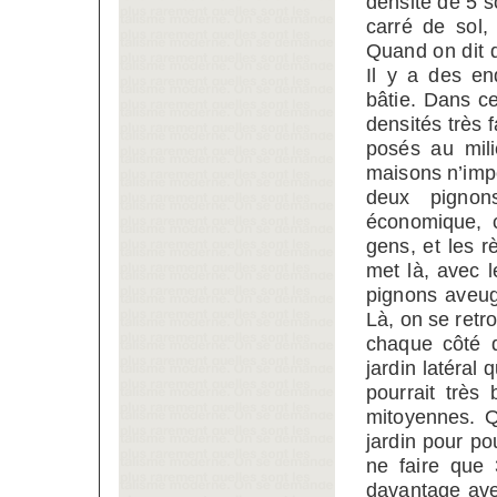
densité de 5 
carré de sol,
Quand on dit qu
Il y a des en
bâtie. Dans c
densités très 
posés au mili
maisons n’impo
deux pignon
économique, c
gens, et les r
met là, avec 
pignons aveugl
Là, on se ret
chaque côté q
jardin latéral
pourrait très
mitoyennes. Q
jardin pour po
ne faire que 
davantage ave