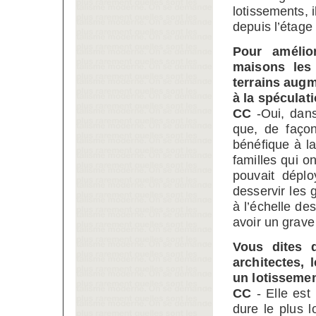
lotissements, i
depuis l’étage 
Pour amélior
maisons les 
terrains augme
à la spéculati
CC
-Oui, dans
que, de façon
bénéfique à l
familles qui o
pouvait dépl
desservir les
à l’échelle des
avoir un grav
Vous dites q
architectes, 
un lotisseme
CC
- Elle est 
dure le plus 