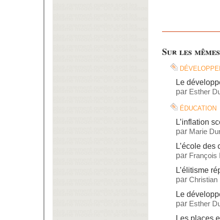
Sur les mêmes
développe
Le dévelop
par
Esther Du
éducation
L’inflation sc
par
Marie Dur
L’école des
par
François
L’élitisme ré
par
Christian
Le dévelop
par
Esther Du
Les places e