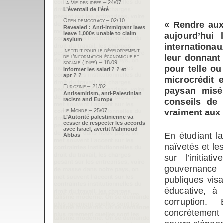
La Vie des idées – 24/07
L’éventail de l’été
Open democracy – 02/10
« Rendre aux 
Revealed : Anti-immigrant laws
leave 1,000s unable to claim
aujourd’hui
asylum
internationa
Institut pour le développement
leur donnant
de l’information économique et
sociale (Idies) – 18/09
pour telle ou 
Informer les salari ? ? et
apr ? ?
microcrédit e
Eurozine – 21/02
paysan misé
Antisemitism, anti-Palestinian
racism and Europe
conseils de 
Le Monde – 25/07
vraiment aux
L’Autorité palestinienne va
cesser de respecter les accords
avec Israël, avertit Mahmoud
En étudiant la
Abbas
naïvetés et le
sur l’initia
gouvernance l
publiques visa
éducative, à 
corruption.
concrètement 