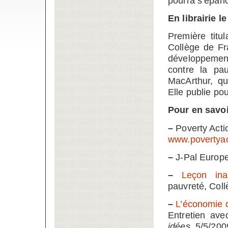
pourra s’épan
En librairie l
Première titu
Collège de Fr
développement 
contre la pau
MacArthur, qu
Elle publie po
Pour en savoi
–
Poverty Acti
www.povertyac
–
J-Pal Europ
–
Leçon ina
pauvreté, Coll
–
L’économie d
Entretien ave
idées
, 5/5/200