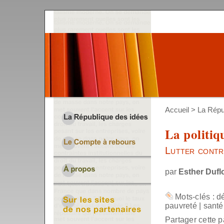
Accueil
>
La Répu
La politiq
Lutter contre
par
Esther Dufl
Mots-clés :
d
pauvreté
|
santé
Partager cette p