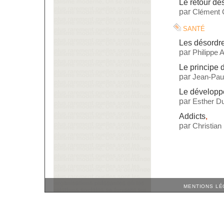
Le retour d
par
Clément 
santé
Les désordre
par
Philippe
Le principe 
par
Jean-Paul
Le dévelop
par
Esther Du
Addicts
,
par
Christian
MENTIONS LÉ