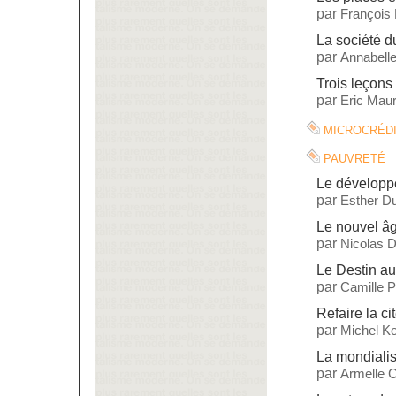
par
François
La société 
par
Annabelle
Trois leçons 
par
Eric Maur
microcréd
pauvreté
Le dévelop
par
Esther Du
Le nouvel âg
par
Nicolas 
Le Destin a
par
Camille 
Refaire la ci
par
Michel Ko
La mondialis
par
Armelle C