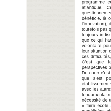
programme eu
atlantique. 
questionnemen
bénéficie, là 
l’innovation), 
toutefois pas q
toujours indi
que ce qui l’a
volontaire pou
leur situation
ces difficult
C’est que l
perspectives p
Du coup c’est
que s’est po
établissement
avec les autr
fondamentalem
nécessité de t
« faire école
modélisées hi