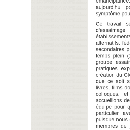
émancipatrice
aujourd’hui 
symptôme pour
Ce travail s
d’essaimage 
établissement
alternatifs, f
secondaires p
temps plein (
groupe essai
pratiques ex
création du Cl
que ce soit s
livres, films 
colloques, e
accueillons de
équipe pour q
particulier 
puisque nous 
membres de ju