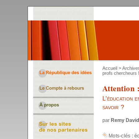
Accueil
>
Archive
profs chercheurs 
Attention 
L’éducation 
savoir ?
par
Remy Davi
Mots-clés :
é