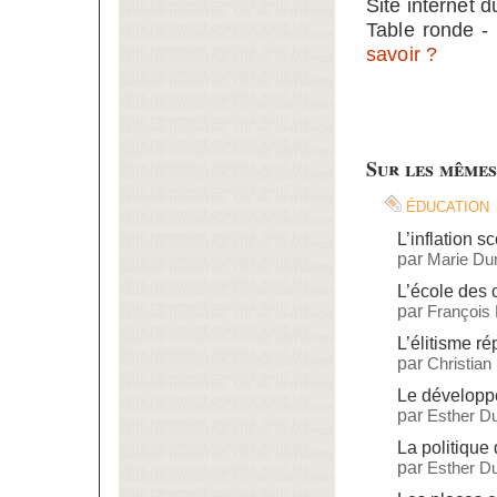
Site internet 
Table ronde -
savoir ?
Sur les mêmes
éducation
L’inflation sc
par
Marie Dur
L’école des
par
François
L’élitisme ré
par
Christian
Le dévelop
par
Esther Du
La politique
par
Esther Du