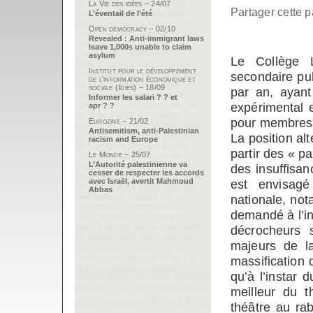
La Vie des idées – 24/07
Partager cette p
L’éventail de l’été
Open democracy – 02/10
Revealed : Anti-immigrant laws
leave 1,000s unable to claim
asylum
Le Collège L
Institut pour le développement
secondaire pu
de l’information économique et
sociale (Idies) – 18/09
par an, ayant
Informer les salari ? ? et
expérimental e
apr ? ?
pour membres 
Eurozine – 21/02
Antisemitism, anti-Palestinian
La position alt
racism and Europe
partir des « p
Le Monde – 25/07
L’Autorité palestinienne va
des insuffisan
cesser de respecter les accords
avec Israël, avertit Mahmoud
est envisagé
Abbas
nationale, not
demandé à l’in
décrocheurs 
majeurs de la
massification d
qu’à l’instar d
meilleur du t
théâtre au ra