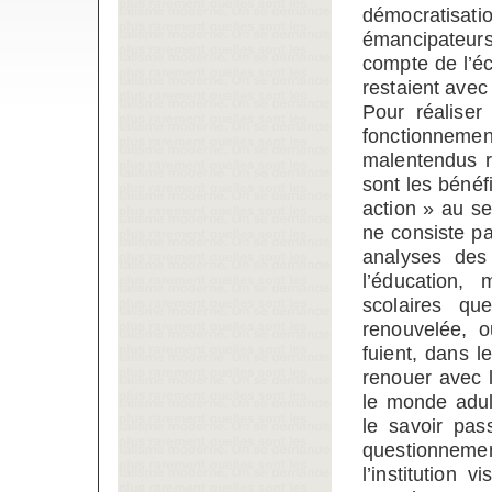
démocratisat
émancipateurs
compte de l’éc
restaient avec
Pour réaliser
fonctionneme
malentendus r
sont les bénéf
action » au s
ne consiste pas
analyses des
l’éducation, 
scolaires qu
renouvelée, o
fuient, dans l
renouer avec l
le monde adul
le savoir pas
questionneme
l’institution 