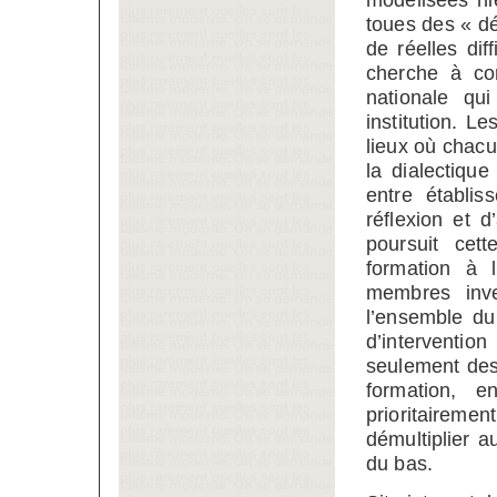
toues des « dé
de réelles dif
cherche à con
nationale qu
institution. L
lieux où chacu
la dialectiqu
entre établis
réflexion et 
poursuit cet
formation à 
membres inve
l’ensemble du 
d’intervention
seulement des
formation, 
prioritairem
démultiplier 
du bas.