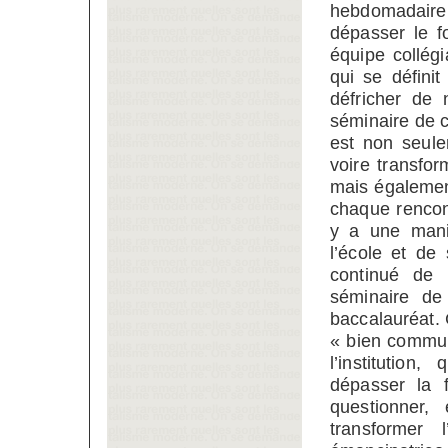
hebdomadaire
dépasser le fo
équipe collég
qui se défini
défricher de 
séminaire de c
est non seule
voire transfo
mais également
chaque rencont
y a une maniè
l’école et de 
continué de 
séminaire de
baccalauréat. 
« bien commun
l’institutio
dépasser la f
questionner,
transformer 