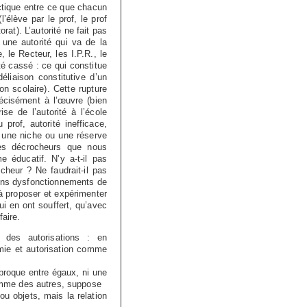
ctique entre ce que chacun
l’élève par le prof, le prof
rat). L’autorité ne fait pas
une autorité qui va de la
 le Recteur, les I.P.R., le
té cassé : ce qui constitue
déliaison constitutive d’un
on scolaire). Cette rupture
récisément à l’œuvre (bien
se de l’autorité à l’école
u prof, autorité inefficace,
r une niche ou une réserve
nes décrocheurs que nous
éducatif. N’y a-t-il pas
cheur ? Ne faudrait-il pas
ains dysfonctionnements de
, à proposer et expérimenter
ui en ont souffert, qu’avec
faire.
des autorisations : en
mie et autorisation comme
iproque entre égaux, ni une
 comme des autres, suppose
u objets, mais la relation