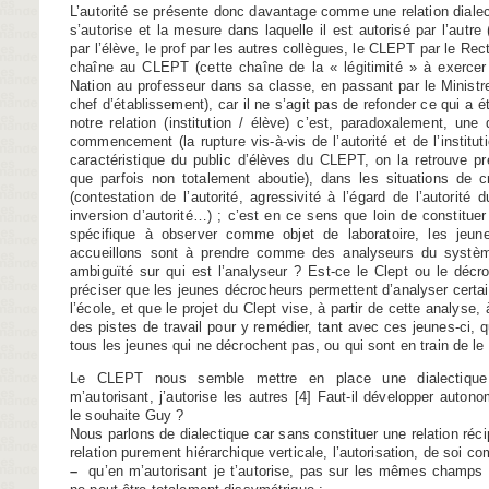
L’autorité se présente donc davantage comme une relation diale
s’autorise et la mesure dans laquelle il est autorisé par l’autre (
par l’élève, le prof par les autres collègues, le CLEPT par le Recto
chaîne au CLEPT (cette chaîne de la « légitimité » à exercer 
Nation au professeur dans sa classe, en passant par le Ministre,
chef d’établissement), car il ne s’agit pas de refonder ce qui a é
notre relation (institution / élève) c’est, paradoxalement, une 
commencement (la rupture vis-à-vis de l’autorité et de l’instituti
caractéristique du public d’élèves du CLEPT, on la retrouve p
que parfois non totalement aboutie), dans les situations de cri
(contestation de l’autorité, agressivité à l’égard de l’autorité d
inversion d’autorité…) ; c’est en ce sens que loin de constitue
spécifique à observer comme objet de laboratoire, les jeu
accueillons sont à prendre comme des analyseurs du système 
ambiguïté sur qui est l’analyseur ? Est-ce le Clept ou le décro
préciser que les jeunes décrocheurs permettent d’analyser cert
l’école, et que le projet du Clept vise, à partir de cette analyse
des pistes de travail pour y remédier, tant avec ces jeunes-ci, q
tous les jeunes qui ne décrochent pas, ou qui sont en train de le 
Le CLEPT nous semble mettre en place une dialectique 
m’autorisant, j’autorise les autres
[
4
]
Faut-il développer autono
le souhaite Guy ?
Nous parlons de dialectique car sans constituer une relation réc
relation purement hiérarchique verticale, l’autorisation, de soi
–
qu’en m’autorisant je t’autorise, pas sur les mêmes champs o