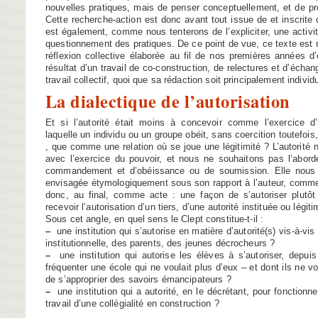
nouvelles pratiques, mais de penser conceptuellement, et de pr
Cette recherche-action est donc avant tout issue de et inscrite 
est également, comme nous tenterons de l’expliciter, une activit
questionnement des pratiques. De ce point de vue, ce texte est 
réflexion collective élaborée au fil de nos premières années d
résultat d’un travail de co-construction, de relectures et d’échan
travail collectif, quoi que sa rédaction soit principalement individu
La dialectique de l’autorisation
Et si l’autorité était moins à concevoir comme l’exercice d’
laquelle un individu ou un groupe obéit, sans coercition toutefois,
, que comme une relation où se joue une légitimité ? L’autorité 
avec l’exercice du pouvoir, et nous ne souhaitons pas l’abor
commandement et d’obéissance ou de soumission. Elle nous 
envisagée étymologiquement sous son rapport à l’auteur, comme
donc, au final, comme acte : une façon de s’autoriser plutôt
recevoir l’autorisation d’un tiers, d’une autorité instituée ou légit
Sous cet angle, en quel sens le Clept constitue-t-il :
–
une institution qui s’autorise en matière d’autorité(s) vis-à-vis 
institutionnelle, des parents, des jeunes décrocheurs ?
–
une institution qui autorise les élèves à s’autoriser, depuis 
fréquenter une école qui ne voulait plus d’eux – et dont ils ne vo
de s’approprier des savoirs émancipateurs ?
–
une institution qui a autorité, en le décrétant, pour fonctionn
travail d’une collégialité en construction ?