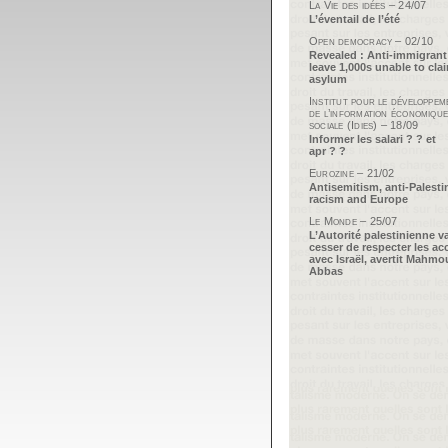
La Vie des idées – 24/07
L’éventail de l’été
Open democracy – 02/10
Revealed : Anti-immigrant
leave 1,000s unable to cla
asylum
Institut pour le développem
de l’information économique
sociale (Idies) – 18/09
Informer les salari ? ? et
apr ? ?
Eurozine – 21/02
Antisemitism, anti-Palesti
racism and Europe
Le Monde – 25/07
L’Autorité palestinienne v
cesser de respecter les ac
avec Israël, avertit Mahm
Abbas