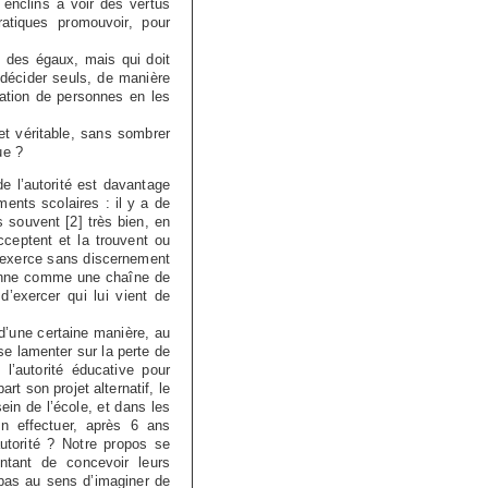
enclins à voir des vertus
ratiques promouvoir, pour
 des égaux, mais qui doit
décider seuls, de manière
ation de personnes en les
et véritable, sans sombrer
ue ?
e l’autorité est davantage
ments scolaires : il y a de
us souvent
[
2
]
très bien, en
cceptent et la trouvent ou
 s’exerce sans discernement
tionne comme une chaîne de
d’exercer qui lui vient de
, d’une certaine manière, au
e lamenter sur la perte de
l’autorité éducative pour
rt son projet alternatif, le
ein de l’école, et dans les
on effectuer, après 6 ans
utorité ? Notre propos se
ntant de concevoir leurs
 pas au sens d’imaginer de