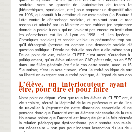
scolaire, sans se garantir de l’autorisation de toutes l
(hiérarchiques, syndicales, etc.) pour proposer un dispositif altern
en 1996, qui aboutit à la création d’une association (La Bouture
lutte contre le décrochage scolaire, et œuvrant pour le rac
reconnu et adoubé par un Ministre et son cabinet (en septembre 
donnait la parole à ceux qui ne l’avaient pas encore eu institutio
les décrocheurs eut lieu à Lyon en 1998 : cf. Les lycéens 
Chroniques sociales) et rendait visible un phénomène trop s
qu’il dérangeait (prendre en compte une demande sociale d’é
question politique : l’école ne doit-elle pas être à elle-même son 
De ce point de vue, créer le CLEPT c’est aussi s’autoriser à p
politiquement, qu’un élève orienté en CAP pâtisserie, ou en SE
dans une filière générale (ce fut le cas cette année, avec un 15
S’autoriser, c’est un acte citoyen, c’est l’autorité politique de to
sa liberté en exerçant son autorité politique, à l’égard de ses co
L’élève, un interlocuteur ayant 
être, pour dire et pour faire
Notre point de départ, c’est que tous les élèves du CLEPT ont,
vie scolaire, récusé la légitimité de leurs professeurs et de l’inst
de travailler à (re)construire cette dimension essentielle d’un
pensons donc que l’autorité est un élément nécessaire de la rela
Houssaye pointe que l’autorité est invoquée (et à la fois récus
la relation pédagogique dysfonctionne, pour prendre son relais
est nécessaire – non pas pour incarner lasanction du jeu de «