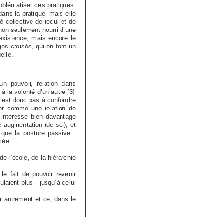
oblématiser ces pratiques.
dans la pratique, mais elle
é collective de recul et de
non seulement nourri d’une
’existence, mais encore le
ges croisés, qui en font un
elle.
un pouvoir, relation dans
 à la volonté d’un autre
[
3
]
n’est donc pas à confondre
der comme une relation de
intéresse bien davantage
 augmentation (de soi), et
 que la posture passive :
imée.
de l’école, de la hiérarchie
le fait de pouvoir revenir
ulaient plus - jusqu’à celui
er autrement et ce, dans le