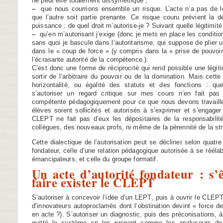
ne peut être totalement dissymétrique ;
–
que nous courrions ensemble un risque. L’acte n’a pas de légi
que l’autre soit partie prenante. Ce risque couru prévient la dé
puissance : de quel droit m’autorise-je ? Suivant quelle légitimité
–
qu’en m’autorisant j’exige (donc je mets en place les condition
sans quoi je bascule dans l’autoritarisme, qui suppose de plier 
dans le « coup de force » (y compris dans la « prise de pouvoi
l’écrasante autorité de la compétence.).
C’est donc une forme de réciprocité qui rend possible une légitimi
sortir de l’arbitraire du pouvoir ou de la domination. Mais cette 
horizontalité, ou égalité des statuts et des fonctions : qu
s’autoriser un regard critique sur mes cours n’en fait pas
compétente pédagogiquement pour ce que nous devons travailler
élèves soient sollicités et autorisés à s’exprimer et s’engage
CLEPT ne fait pas d’eux les dépositaires de la responsabilit
collègues, des nouveaux profs, ni même de la pérennité de la s
Cette dialectique de l’autorisation peut se décliner selon quatre 
fondateur, celle d’une relation pédagogique autorisée à se réélabo
émancipateurs, et celle du groupe formatif.
Un acte d’autorité fondateur : s’ê
faire exister le CLEPT
S’autoriser à concevoir l’idée d’un LEPT, puis à ouvrir le CLE
d’innovateurs autoproclamés dont l’obstination devint « force d
en acte ?). S’autoriser un diagnostic, puis des préconisations, à
quitté le système en les prenant comme les analyseurs des 