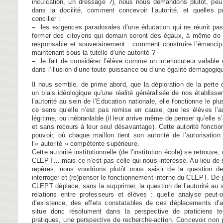
inculcation, un dressage ?), nous nous demandons plutôt, peu 
dans la docilité, comment concevoir l’autorité, et quelles p
concilier :
–
les exigences paradoxales d’une éducation qui ne réunit pas
former des citoyens qui demain seront des égaux, à même de 
responsable et souverainement : comment construire l’émancip
maintenant sous la tutelle d’une autorité ?
–
le fait de considérer l’élève comme un interlocuteur valable 
dans l’illusion d’une toute puissance ou d’une égalité démagogiq
Il nous semble, de prime abord, que la déploration de la perte d
un biais idéologique qu’une réalité généralisée de nos établisse
l’autorité au sein de l’Education nationale, elle fonctionne le pl
ce sens qu’elle n’est pas remise en cause, que les élèves l’a
légitime, ou inébranlable (il leur arrive même de penser qu’elle
et sans recours à leur seul désavantage). Cette autorité fonc
pouvoir, où chaque maillon tient son autorité de l’autorisation 
l’« autorité » compétente supérieure.
Cette autorité institutionnelle (de l’institution école) se retrouve
CLEPT… mais ce n’est pas celle qui nous intéresse. Au lieu de s
repères, nous voudrions plutôt nous saisir de la question de 
interroger et (re)penser le fonctionnement interne du CLEPT. De pa
CLEPT déplace, sans la supprimer, la question de l’autorité au s
relations entre professeurs et élèves : quelle analyse peut-
d’existence, des effets constatables de ces déplacements d’a
situe donc résolument dans la perspective de praticiens te
pratiques, une perspective de recherche-action. Concevoir non