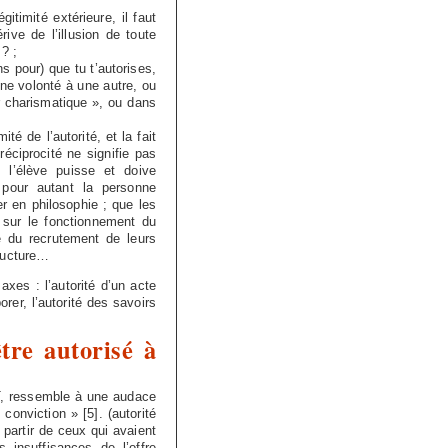
timité extérieure, il faut
rive de l’illusion de toute
 ? ;
s pour) que tu t’autorises,
une volonté à une autre, ou
r charismatique », ou dans
té de l’autorité, et la fait
réciprocité ne signifie pas
e l’élève puisse et doive
 pour autant la personne
 en philosophie ; que les
r sur le fonctionnement du
é du recrutement de leurs
tructure…
axes : l’autorité d’un acte
rer, l’autorité des savoirs
tre autorisé à
PT, ressemble à une audace
e conviction »
[
5
]
. (autorité
 partir de ceux qui avaient
insuffisances de l’offre