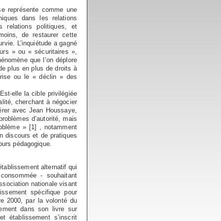
e se représente comme une
iques dans les relations
 relations politiques, et
moins, de restaurer cette
urvie. L’inquiétude a gagné
rs » ou « sécuritaires »,
phénomène que l’on déplore
 de plus en plus de droits à
crise ou le « déclin » des
st-elle la cible privilégiée
lité, cherchant à négocier
idérer avec Jean Houssaye,
problèmes d’autorité, mais
problème »
[
1
]
, notamment
un discours et de pratiques
cours pédagogique.
établissement alternatif qui
e consommée - souhaitant
ssociation nationale visant
lissement spécifique pour
re 2000, par la volonté du
ssement dans son livre sur
t établissement s’inscrit