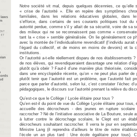
Notre société vit mal, depuis quelques décennies, ce qu’ell
« crise de l’autorité ». Elle en repère des symptômes chron
familiales, dans les relations éducatives globales, dans les
 laws
im
s’efforce, dans certains de ses courants politiques tout du 
autorité perdue, comme s’il y allait de sa sécurité, voire de sa s
ent
des milieux qui ne se reconnaissent pas comme « conservateu
 et
tant la « crise » semble généralisée. On lie généralement ce 
avec la montée de l’individualisme revendicatif (l’individu aurait
l’égard du collectif, et de moins en moins de devoirs) et la 
institutions.
nian
Or l’autorité a-t-elle réellement disparu de nos établissements ? E
de nos élèves, qui revendiqueraient davantage une relation d’éga
plutôt qu’à obéir ? Faut-il d’une manière plus théorisée, cons
a
dans une encyclopédie récente, qu’on « ne peut plus parler de 
cords
plutôt tenir que l’autorité est un problème, que l’autorité fait 
oud
parce que parler d’autorité, selon lui, c’est constater l’échec d’
pédagogiques, le discours sur l’autorité prenant la relève du dis
Qu’est-ce que le Collège / Lycée élitaire pour tous ?
Qu’en est-il du point de vue du Collège Lycée élitaire pour tous, 
accueille des décrocheurs - des jeunes en rupture scolair
raccrocher ? Né de l’initiative associative de La Bouture, seule a
à lutter contre le décrochage scolaire, le Clept est un étab
décrocheurs souhaitant raccrocher. Il verra le jour en septemb
Ministre Lang (il reprendra d’ailleurs le titre de notre établi
l’école un an plus tard : Une école égalitaire pour tous). Ce