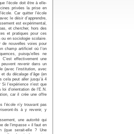
e l’école doit être à elle-
cines privées la prise en
cole. Car quitter l’école
 avec le désir d’apprendre,
lissement est expérimental,
 pas, et chercher, hors des
tes et pratiques pour ces
 ou en sociologie scolaire.
er de nouvelles voies pour
un champ artificiel où l’on
quences, puisqu’elles ne
f. C’est effectivement une
e peuvent revenir dans un
 (avec l’institution, avec
 et du décalage d’âge (en
 cela peut aller jusqu’à 4
Si l’expérience n’est que
loi d’orientation de l’E.N.
ion, car il crée une offre
s l’école n’y trouvant pas
iseront-ils à y revenir, y
ssement, une autorité qui
e de l’impasse « il faut en
on (que serait-elle ? Une