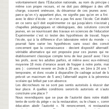
volontairement dans l’Education nationale, au nom du principe qu
même son propre recours, et ne doit pas déléguer à des offi
charge, souvent onéreuse, du désamour de ces jeunes avec l’é
parce qu’on n’y appartient plus, ne signifie pas qu’on en a fini
avec le désir d’école : on n’en a pas fini avec l’école. Cet étab
en ce sens qu’il doit expérimenter ce qui jusqu’alors n’existait
chapelles pédagogiques et idéologiques, des solutions concrè
jeunes, en se nourrissant des travaux en sciences de l’éducation
Expérimenter c’est ici tester des hypothèses de travail, fray
l’école, qui à la différence d’un laboratoire retiré du monde - 
pourrait faire varier les hypothèses sans souci des consé
concernent que la connaissance - devient dispositif alternati
véritable alternative qui est proposée pour ces jeunes qui n
établissement classique compte tenu de leur passif avec l’école
les profs, avec les adultes parfois, et même avec eux-mêmes)
moyenne 18 mois d’errance avant de frapper à notre porte, mais
ans ) : comment revenir en 2nde à 20 ans, en 1ère à 24 ans ? 
temporaire, et donc vouée à disparaître (le cadrage actuel de la 
prévoit un maximum de 5 ans) l’alternatif aspire à la pérennisat
scolaire qui brillait par son absence.
Les décrocheurs ne se sont pas sentis autorisés à réussir dan
leur place. A quelles conditions seront-ils autorisés et s’autor
construire une place ?
Nous revendiquons que se joue de l’autorité dans notre établi
tente de sortir du piège « ou la restauration, ou le chaos », comm
éducation abolir l’autorité ». Ni renoncement, ni restaurati