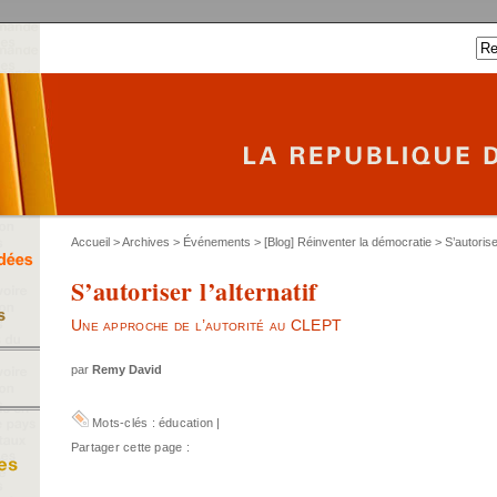
Accueil
>
Archives
>
Événements
>
[Blog] Réinventer la démocratie
> S’autoriser
S’autoriser l’alternatif
Une approche de l’autorité au CLEPT
par
Remy David
Mots-clés :
éducation
|
Partager cette page :