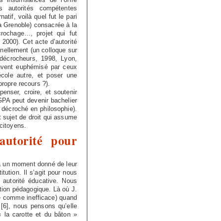
es autorités compétentes
atif, voilà quel fut le pari
 à Grenoble) consacrée à la
crochage…, projet qui fut
2000). Cet acte d’autorité
nnellement (un colloque sur
décrocheurs, 1998, Lyon,
ouvent euphémisé par ceux
cole autre, et poser une
propre recours ?).
enser, croire, et soutenir
GPA peut devenir bachelier
 décroché en philosophie).
ut sujet de droit qui assume
ncitoyens.
autorité pour
 à un moment donné de leur
itution. Il s’agit pour nous
e autorité éducative. Nous
tion pédagogique. Là où J.
ée comme inefficace) quand
[
6
]
, nous pensons qu’elle
 la carotte et du bâton »