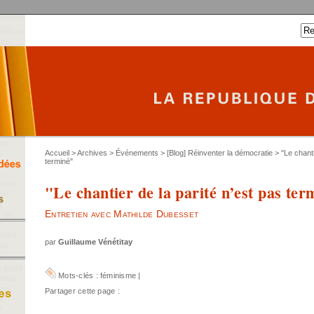
Accueil
>
Archives
>
Événements
>
[Blog] Réinventer la démocratie
> "Le chanti
terminé"
"Le chantier de la parité n’est pas ter
Entretien avec Mathilde Dubesset
par
Guillaume Vénétitay
Mots-clés :
féminisme
|
Partager cette page :