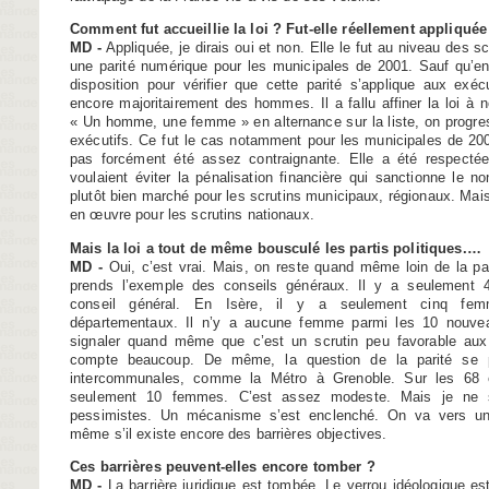
Comment fut accueillie la loi ? Fut-elle réellement appliquée
MD -
Appliquée, je dirais oui et non. Elle le fut au niveau des sc
une parité numérique pour les municipales de 2001. Sauf qu’en 
disposition pour vérifier que cette parité s’applique aux exécu
encore majoritairement des hommes. Il a fallu affiner la loi à n
« Un homme, une femme » en alternance sur la liste, on progres
exécutifs. Ce fut le cas notamment pour les municipales de 2008.
pas forcément été assez contraignante. Elle a été respectée 
voulaient éviter la pénalisation financière qui sanctionne le no
plutôt bien marché pour les scrutins municipaux, régionaux. Mais e
en œuvre pour les scrutins nationaux.
Mais la loi a tout de même bousculé les partis politiques.…
MD -
Oui, c’est vrai. Mais, on reste quand même loin de la par
prends l’exemple des conseils généraux. Il y a seulement
conseil général. En Isère, il y a seulement cinq fem
départementaux. Il n’y a aucune femme parmi les 10 nouvea
signaler quand même que c’est un scrutin peu favorable aux 
compte beaucoup. De même, la question de la parité se p
intercommunales, comme la Métro à Grenoble. Sur les 68 é
seulement 10 femmes. C’est assez modeste. Mais je ne s
pessimistes. Un mécanisme s’est enclenché. On va vers une
même s’il existe encore des barrières objectives.
Ces barrières peuvent-elles encore tomber ?
MD -
La barrière juridique est tombée. Le verrou idéologique es