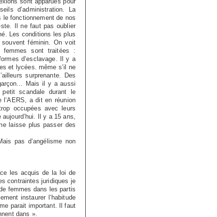
lexions sont apparues pour
eils d’administration. La
s le fonctionnement de nos
te. Il ne faut pas oublier
hé. Les conditions les plus
 souvent féminin. On voit
s femmes sont traitées :
formes d’esclavage. Il y a
es et lycées. même s’il ne
’ailleurs surprenante. Des
 garçon… Mais il y a aussi
 petit scandale durant le
 l’AERS, a dit en réunion
 trop occupées avec leurs
 aujourd’hui. Il y a 15 ans,
 ne laisse plus passer des
 Mais pas d’angélisme non
ce les acquis de la loi de
s contraintes juridiques je
s de femmes dans les partis
lement instaurer l’habitude
e parait important. Il faut
nnent dans ».