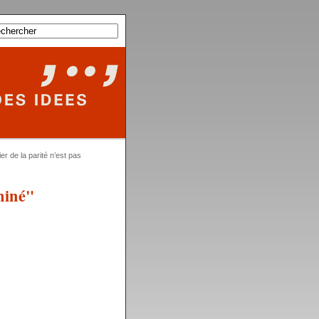
er de la parité n’est pas
miné"