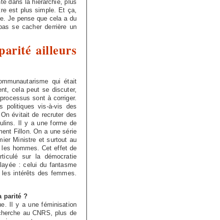
te dans la hiérarchie, plus
tre est plus simple. Et ça,
tre. Je pense que cela a du
pas se cacher derrière un
parité ailleurs
ommunautarisme qui était
t, cela peut se discuter,
 processus sont à corriger.
politiques vis-à-vis des
n évitait de recruter des
ulins. Il y a une forme de
ent Fillon. On a une série
ier Ministre et surtout au
 les hommes. Cet effet de
ticulé sur la démocratie
alayée : celui du fantasme
les intérêts des femmes.
a parité ?
que. Il y a une féminisation
recherche au CNRS, plus de