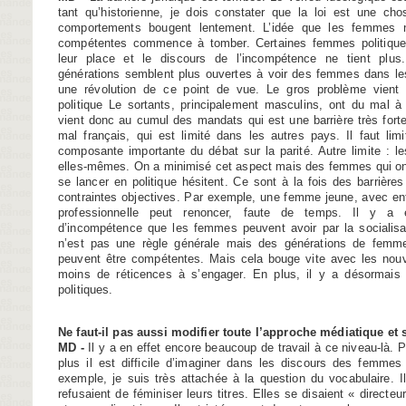
tant qu’historienne, je dois constater que la loi est une cho
comportements bougent lentement. L’idée que les femmes n
compétentes commence à tomber. Certaines femmes politiques
leur place et le discours de l’incompétence ne tient plus
générations semblent plus ouvertes à voir des femmes dans les
une révolution de ce point de vue. Le gros problème vien
politique Le sortants, principalement masculins, ont du mal à
vient donc au cumul des mandats qui est une barrière très forte 
mal français, qui est limité dans les autres pays. Il faut li
composante importante du débat sur la parité. Autre limite : 
elles-mêmes. On a minimisé cet aspect mais des femmes qui ont
se lancer en politique hésitent. Ce sont à la fois des barrièr
contraintes objectives. Par exemple, une femme jeune, avec enf
professionnelle peut renoncer, faute de temps. Il y a 
d’incompétence que les femmes peuvent avoir par la socialisat
n’est pas une règle générale mais des générations de femm
peuvent être compétentes. Mais cela bouge vite avec les nouve
moins de réticences à s’engager. En plus, il y a désorma
politiques.
Ne faut-il pas aussi modifier toute l’approche médiatique et
MD -
Il y a en effet encore beaucoup de travail à ce niveau-là. P
plus il est difficile d’imaginer dans les discours des femmes
exemple, je suis très attachée à la question du vocabulaire. 
refusaient de féminiser leurs titres. Elles se disaient « direct