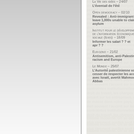
La Vie des idées – 24/07
L’éventail de l’été
Open democracy – 02/10
Revealed : Anti-immigrant
leave 1,000s unable to cla
asylum
Institut pour le développem
de l’information économique
sociale (Idies) – 18/09
Informer les salari ? ? et
apr ? ?
Eurozine – 21/02
Antisemitism, anti-Palesti
racism and Europe
Le Monde – 25/07
L’Autorité palestinienne v
cesser de respecter les ac
avec Israël, avertit Mahm
Abbas