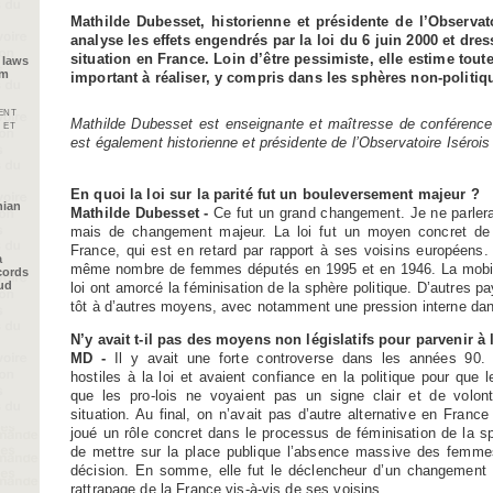
Mathilde Dubesset, historienne et présidente de l’Observato
analyse les effets engendrés par la loi du 6 juin 2000 et dres
situation en France. Loin d’être pessimiste, elle estime toutef
 laws
im
important à réaliser, y compris dans les sphères non-politiq
ent
Mathilde Dubesset est enseignante et maîtresse de conférence 
 et
est également historienne et présidente de l’Observatoire Isérois 
En quoi la loi sur la parité fut un bouleversement majeur ?
nian
Mathilde Dubesset -
Ce fut un grand changement. Je ne parler
mais de changement majeur. La loi fut un moyen concret de d
France, qui est en retard par rapport à ses voisins européens. 
a
même nombre de femmes députés en 1995 et en 1946. La mobilisa
cords
oud
loi ont amorcé la féminisation de la sphère politique. D’autres p
tôt à d’autres moyens, avec notamment une pression interne dans 
N’y avait t-il pas des moyens non législatifs pour parvenir à l
MD -
Il y avait une forte controverse dans les années 90. C
hostiles à la loi et avaient confiance en la politique pour que
que les pro-lois ne voyaient pas un signe clair et de volon
situation. Au final, on n’avait pas d’autre alternative en France 
joué un rôle concret dans le processus de féminisation de la sp
de mettre sur la place publique l’absence massive des femme
décision. En somme, elle fut le déclencheur d’un changement
rattrapage de la France vis-à-vis de ses voisins.