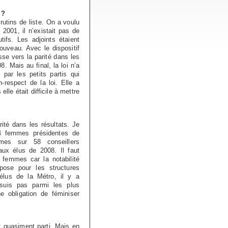
 ?
rutins de liste. On a voulu
2001, il n’existait pas de
tifs. Les adjoints étaient
ouveau. Avec le dispositif
se vers la parité dans les
 Mais au final, la loi n’a
par les petits partis qui
n-respect de la loi. Elle a
lle était difficile à mettre
ité dans les résultats. Je
 4 femmes présidentes de
mes sur 58 conseillers
ux élus de 2008. Il faut
femmes car la notabilité
ose pour les structures
lus de la Métro, il y a
uis pas parmi les plus
 obligation de féminiser
t quasiment parti. Mais en