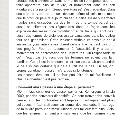
présidentes d’université. Dans le monde de l’entreprise, des réf
faire apparaître plus de mixité, et notamment dans les cons
« culture de la parité » (Geneviève Fraisse) s’est répandue. Dan
sociétés, on voit des choses évoluer même si cela reste modes
que le profil du pauvre aujourd’hui est la caissière de supermarc
fragiles sont occupées par des femmes : le temps partiel est
aussi actuellement des régressions dans la façon dont le
explosion des réseaux de prostitution et de traite qui sont des 
aussi des formes de violences assez banalisées dans les collèg
faut pas généraliser. Cette violence verbale et physique est d
jeunes garçons interviewés disent qu’une fille ne vaut pas un
des progrès. Pour se raccrocher à l’actualité, il y a eu un
mouvement de contestation des universités. Un responsable de
qu’il n’était pas étonnant que les femmes ne soient pas là,
familles. Ce qui est intéressant, c’est que cela a fait un scandale
je ne suis pas certaine que cela aurait été le cas. En soi, on
propos qui étaient banals il n’y a pas si longtemps.
Les choses évoluent : il ne faut pas faire de misérabilisme.
plus. Le chantier n’est pas terminé.
Comment alors passer à une étape supérieure ?
MD - Il faut continuer de passer par la loi. Renforçons à la pla
2000, par des nouveaux dispositifs. On peut trouver des nouvelle
pense, là ou les contraintes sont légères. Il faut également plu
politiques. Il faut s’attaquer au cumul des mandats. Il faut éga
de la mixité partout en masculinisant des milieux féminins. Cela m
que les femmes « arrivent à » mais aussi que les hommes « vie