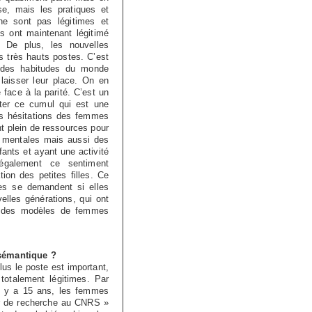
se, mais les pratiques et
e sont pas légitimes et
 ont maintenant légitimé
. De plus, les nouvelles
 très hauts postes. C’est
t des habitudes du monde
 laisser leur place. On en
face à la parité. C’est un
miter ce cumul qui est une
les hésitations des femmes
 plein de ressources pour
es mentales mais aussi des
ants et ayant une activité
également ce sentiment
ion des petites filles. Ce
es se demandent si elles
lles générations, qui ont
is des modèles de femmes
 sémantique ?
lus le poste est important,
 totalement légitimes. Par
Il y a 15 ans, les femmes
eur de recherche au CNRS »