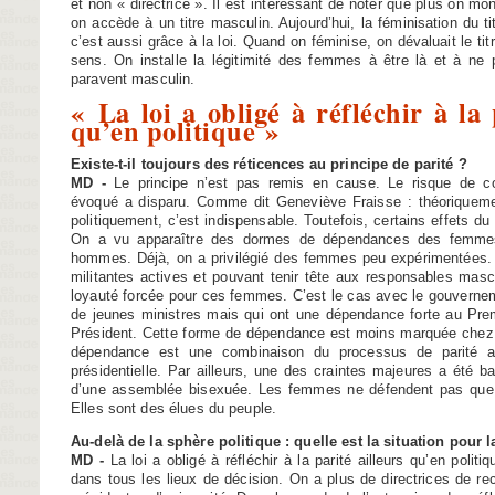
et non « directrice ». Il est intéressant de noter que plus on mon
on accède à un titre masculin. Aujourd’hui, la féminisation du ti
c’est aussi grâce à la loi. Quand on féminise, on dévaluait le ti
sens. On installe la légitimité des femmes à être là et à ne 
paravent masculin.
« La loi a obligé à réfléchir à la 
qu’en politique »
Existe-t-il toujours des réticences au principe de parité ?
MD -
Le principe n’est pas remis en cause. Le risque de c
évoqué a disparu. Comme dit Geneviève Fraisse : théoriquemen
politiquement, c’est indispensable. Toutefois, certains effets du
On a vu apparaître des dormes de dépendances des femmes 
hommes. Déjà, on a privilégié des femmes peu expérimentées. O
militantes actives et pouvant tenir tête aux responsables masc
loyauté forcée pour ces femmes. C’est le cas avec le gouvernem
de jeunes ministres mais qui ont une dépendance forte au Prem
Président. Cette forme de dépendance est moins marquée chez
dépendance est une combinaison du processus de parité ar
présidentielle. Par ailleurs, une des craintes majeures a été b
d’une assemblée bisexuée. Les femmes ne défendent pas que 
Elles sont des élues du peuple.
Au-delà de la sphère politique : quelle est la situation pour l
MD -
La loi a obligé à réfléchir à la parité ailleurs qu’en politi
dans tous les lieux de décision. On a plus de directrices de 