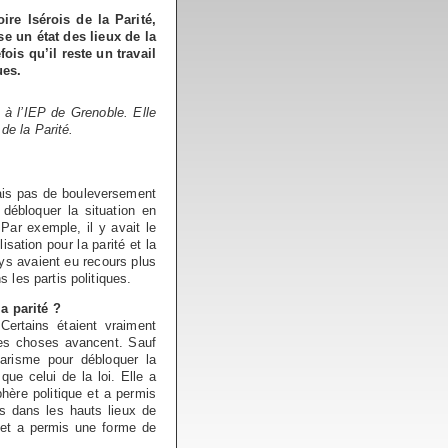
ire Isérois de la Parité,
se un état des lieux de la
ois qu’il reste un travail
ues.
à l’IEP de Grenoble. Elle
de la Parité.
ais pas de bouleversement
ébloquer la situation en
Par exemple, il y avait le
tion pour la parité et la
ays avaient eu recours plus
les partis politiques.
a parité ?
ertains étaient vraiment
 les choses avancent. Sauf
tarisme pour débloquer la
que celui de la loi. Elle a
hère politique et a permis
s dans les hauts lieux de
 et a permis une forme de