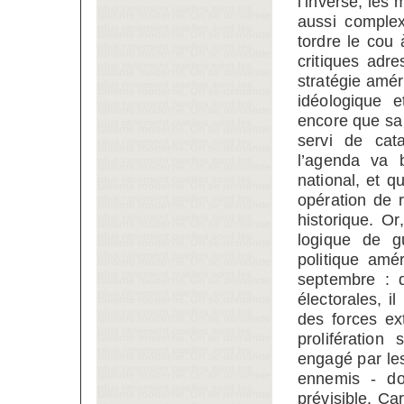
l’inverse, les
aussi complex
tordre le cou
critiques adr
stratégie amér
idéologique e
encore que sa 
servi de cata
l’agenda va b
national, et q
opération de 
historique. Or
logique de g
politique amé
septembre : q
électorales, i
des forces ext
prolifératio
engagé par les
ennemis - do
prévisible. Ca