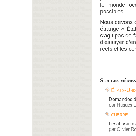
le monde occ
possibles.
Nous devons d
étrange « État
s’agit pas de f
d’essayer d’e
réels et les c
Sur les mêmes
États-Uni
Demandes de
par
Hugues L
guerre
Les illusion
par
Olivier R