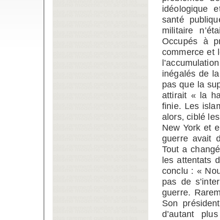
idéologique e
santé publiqu
militaire n’é
Occupés à pr
commerce et le
l’accumulatio
inégalés de l
pas que la supé
attirait « la h
finie. Les isl
alors, ciblé l
New York et e
guerre avait
Tout a changé
les attentats
conclu : « No
pas de s’inter
guerre. Rarem
Son présiden
d’autant plu