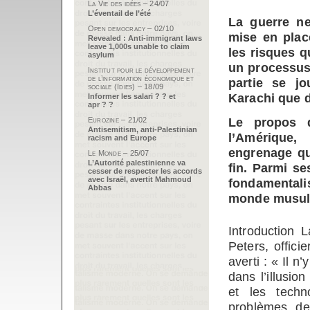
La Vie des idées – 24/07
L’éventail de l’été
La guerre ne
Open democracy – 02/10
mise en plac
Revealed : Anti-immigrant laws
leave 1,000s unable to claim
les risques q
asylum
un processus 
Institut pour le développement
de l’information économique et
partie se j
sociale (Idies) – 18/09
Karachi que 
Informer les salari ? ? et
apr ? ?
Le propos 
Eurozine – 21/02
Antisemitism, anti-Palestinian
l’Amérique
racism and Europe
engrenage qu
Le Monde – 25/07
L’Autorité palestinienne va
fin. Parmi se
cesser de respecter les accords
avec Israël, avertit Mahmoud
fondamentali
Abbas
monde musulm
Introduction 
Peters, offic
averti : « Il n
dans l’illusi
et les techn
problèmes de 