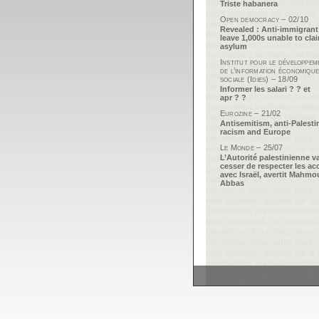
Triste habanera
Open democracy – 02/10
Revealed : Anti-immigrant
leave 1,000s unable to cla
asylum
Institut pour le développem
de l’information économique
sociale (Idies) – 18/09
Informer les salari ? ? et
apr ? ?
Eurozine – 21/02
Antisemitism, anti-Palesti
racism and Europe
Le Monde – 25/07
L’Autorité palestinienne v
cesser de respecter les ac
avec Israël, avertit Mahm
Abbas