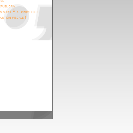
vel
épublicain
s sur l’État-providence
lution fiscale !