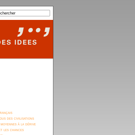
rançais
ous des civilisations
 moyennes à la dérive
et les chances