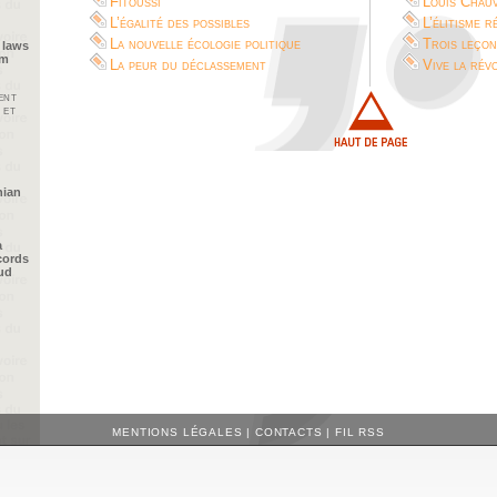
Fitoussi
Louis Chau
L’égalité des possibles
L’élitisme r
La nouvelle écologie politique
Trois leçon
 laws
im
La peur du déclassement
Vive la révo
ent
 et
nian
a
cords
oud
MENTIONS LÉGALES
|
CONTACTS
|
FIL RSS