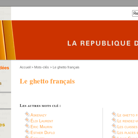
Accueil
> Mots-clés > Le ghetto français
Le ghetto français
Les autres mots clé :
Askenazy
Le ghetto f
Éloi Laurent
Le rendez-v
Eric Maurin
Les classes
Esther Duflo
Les places 