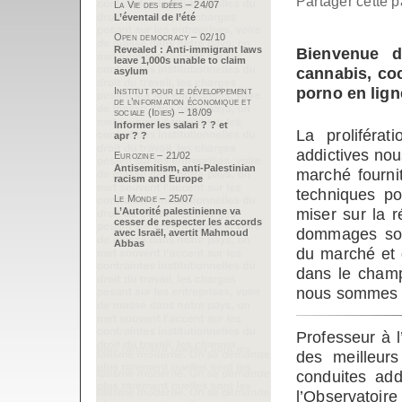
Partager cette p
La Vie des idées – 24/07
L’éventail de l’été
Open democracy – 02/10
Revealed : Anti-immigrant laws
Bienvenue d
leave 1,000s unable to claim
cannabis, coc
asylum
porno en lign
Institut pour le développement
de l’information économique et
sociale (Idies) – 18/09
Informer les salari ? ? et
La proliféra
apr ? ?
addictives nou
Eurozine – 21/02
Antisemitism, anti-Palestinian
marché fourni
racism and Europe
techniques pou
Le Monde – 25/07
miser sur la r
L’Autorité palestinienne va
cesser de respecter les accords
dommages soc
avec Israël, avertit Mahmoud
Abbas
du marché et 
dans le champ
nous sommes t
Professeur à l
des meilleur
conduites add
l’Observatoire